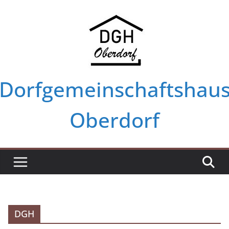
Zum
Inhalt
springen
Dorfgemeinschaftshau
Oberdorf
DGH