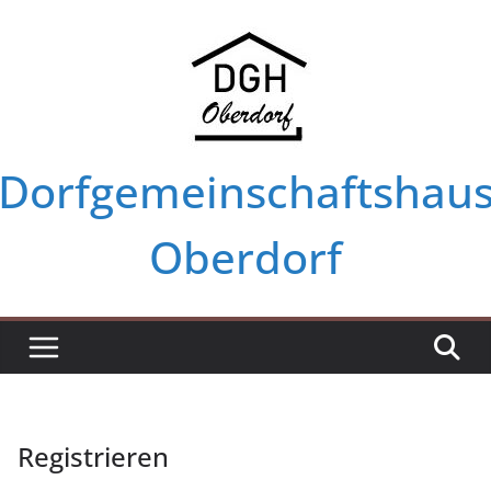
Zum
Inhalt
springen
Dorfgemeinschaftshau
Oberdorf
Registrieren