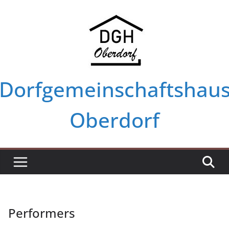
Zum
Inhalt
springen
Dorfgemeinschaftshau
Oberdorf
Performers